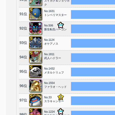
ズイカク＆ショウカ
ク
No.1631
91位
トンベリマスター
No.506
92位
新生転生ハーゴン
No.1124
93位
オケアノス
No.1811
94位
武人ハドラー
No.1432
95位
メタルトリュフ
No.1554
96位
ファラオ・ヘッド
No.33
97位
スラキャンサー
No.1224
98位