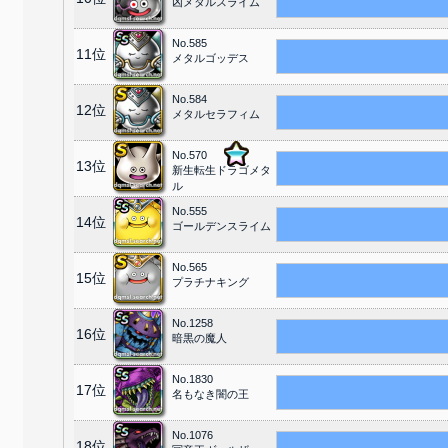
凶メタルスライム
No.585
11位
メタルゴッデス
No.584
12位
メタルセラフィム
No.570
13位
新生転生ドラゴメタ
ル
No.555
14位
ゴールデンスライム
No.565
15位
プラチナキング
No.1258
16位
暗黒の魔人
No.1830
17位
名もなき闇の王
No.1076
18位