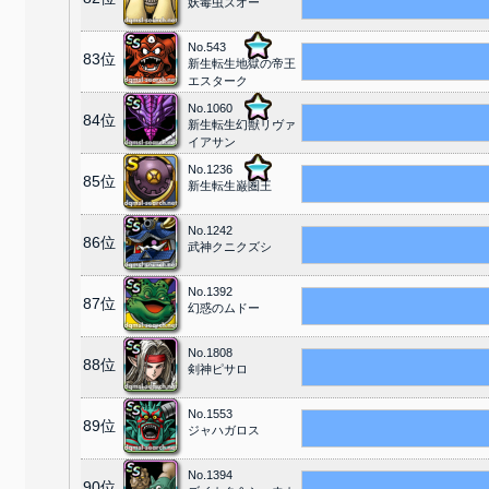
妖毒虫ズオー
No.543
83位
新生転生地獄の帝王
エスターク
No.1060
84位
新生転生幻獣リヴァ
イアサン
No.1236
85位
新生転生巌圏王
No.1242
86位
武神クニクズシ
No.1392
87位
幻惑のムドー
No.1808
88位
剣神ピサロ
No.1553
89位
ジャハガロス
No.1394
90位