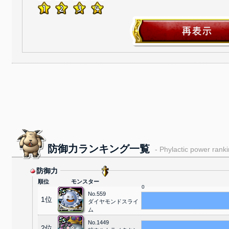
防御力ランキング一覧
- Phylactic power rankin
防御力
順位
モンスター
0
No.559
1位
ダイヤモンドスライ
ム
No.1449
2位