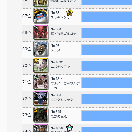
憎悪のエルギオス
No.33
67位
スラキャンサー
No.960
68位
真・冥王ゴルゴナ
No.961
69位
スミス
No.1632
70位
ニズゼルファ
No.1814
71位
ウルノーガ＆ウルナ
ーガ
No.886
72位
キングミミック
No.645
73位
黒鉄の巨竜
No.1058
74位