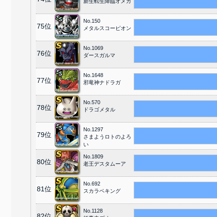
新生転生降臨オメガ
No.150
75位
メタルスコーピオン
No.1069
76位
ダースガルマ
No.1648
77位
邪竜神ナドラガ
No.570
78位
ドラゴメタル
No.1297
79位
さまようロトのよろ
い
No.1809
80位
老王デスタムーア
No.692
81位
スカラベキング
No.1128
82位