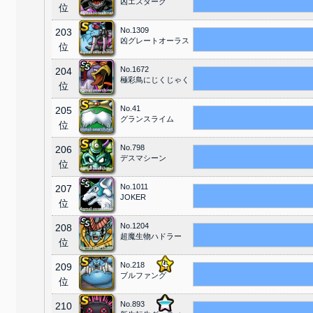
凶エスターク
位
No.1309
203
凶グレートオーラス
位
No.1672
204
極彩鳥にじくじゃく
位
No.41
205
グランスライム
位
No.798
206
デスマシーン
位
No.1011
207
JOKER
位
No.1204
208
超魔生物ハドラー
位
No.218
209
ブルファング
位
No.893
210