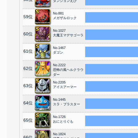
ダンジョンえび
No.881
59位
メガザルロック
No.1027
60位
大魔王マデサゴーラ
No.1467
61位
ダゴン
No.2222
62位
恐怖の風ヘルクラウ
ダー
No.2205
63位
アイスアーマー
No.1445
64位
スラ・ブラスター
No.1726
65位
おにとりぐも
No.1824
66位