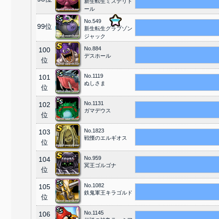
新生転生ミステリド
ール
No.549
99位
新生転生グラブゾン
ジャック
No.884
100
デスホール
位
No.1119
101
ぬしさま
位
No.1131
102
ガマデウス
位
No.1823
103
戦慄のエルギオス
位
No.959
104
冥王ゴルゴナ
位
No.1082
105
鉄鬼軍王キラゴルド
位
No.1145
106