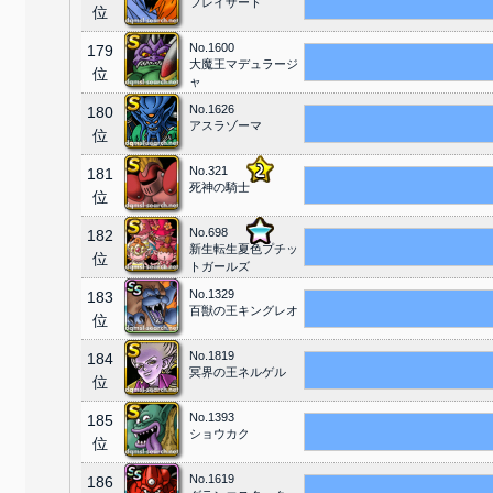
フレイザード
位
No.1600
179
大魔王マデュラージ
位
ャ
No.1626
180
アスラゾーマ
位
No.321
181
死神の騎士
位
No.698
182
新生転生夏色プチッ
位
トガールズ
No.1329
183
百獣の王キングレオ
位
No.1819
184
冥界の王ネルゲル
位
No.1393
185
ショウカク
位
No.1619
186