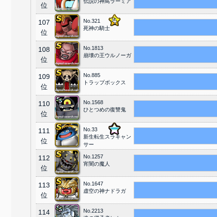
伝説の神鳥ラーミア
位
No.321
107
死神の騎士
位
No.1813
108
崩壊の王ウルノーガ
位
No.885
109
トラップボックス
位
No.1568
110
ひとつめの復讐鬼
位
No.33
111
新生転生スラキャン
位
サー
No.1257
112
宵闇の魔人
位
No.1647
113
虚空の神ナドラガ
位
No.2213
114