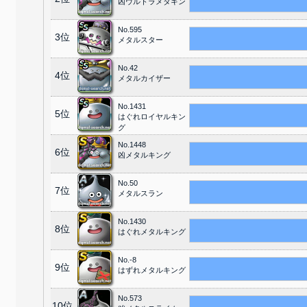
凶ウルトラメタキン
No.595
3位
メタルスター
No.42
4位
メタルカイザー
No.1431
5位
はぐれロイヤルキン
グ
No.1448
6位
凶メタルキング
No.50
7位
メタルスラン
No.1430
8位
はぐれメタルキング
No.-8
9位
はずれメタルキング
No.573
10位