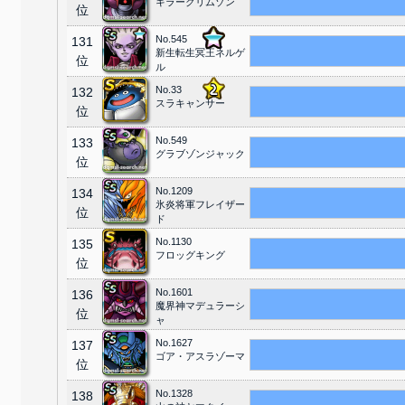
キラークリムゾン
位
No.545
131
新生転生冥王ネルゲ
位
ル
No.33
132
スラキャンサー
位
No.549
133
グラブゾンジャック
位
No.1209
134
氷炎将軍フレイザー
位
ド
No.1130
135
フロッグキング
位
No.1601
136
魔界神マデュラーシ
位
ャ
No.1627
137
ゴア・アスラゾーマ
位
No.1328
138