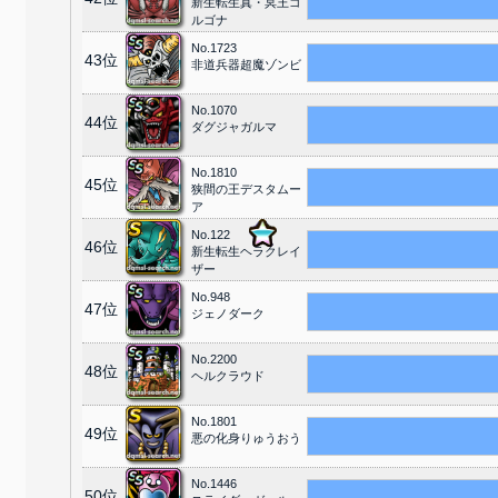
新生転生真・冥王ゴ
ルゴナ
No.1723
43位
非道兵器超魔ゾンビ
No.1070
44位
ダグジャガルマ
No.1810
45位
狭間の王デスタムー
ア
No.122
46位
新生転生ヘラクレイ
ザー
No.948
47位
ジェノダーク
No.2200
48位
ヘルクラウド
No.1801
49位
悪の化身りゅうおう
No.1446
50位