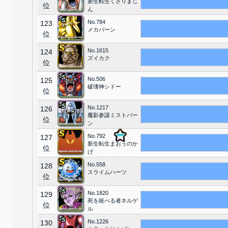
新生転生くさりまじ
位
ん
No.784
123
メカバーン
位
No.1615
124
ズイカク
位
No.506
125
破壊神シドー
位
No.1217
126
魔影参謀ミストバー
位
ン
No.792
127
新生転生まおうのか
位
げ
No.558
128
スライムハーツ
位
No.1820
129
死を統べる者ネルゲ
位
ル
No.1226
130