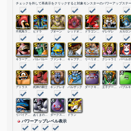
チェックを外して再表示をクリックすると対象モンスターのパワーアップステ
不死鳥ラーミア
ヒドラ
ブオーン
レッドオーガ
ドラゴンマシン
ゲレゲレ
カカロン
キラーアーマー
バルバルー
ファンキーバード
キャプテン・クロウ
リベリオファミリー
クシャラミ
アトラス
死神の騎士
キングレオ
バルザック
ダークキング
王子グールー
リバイアさま
あくまの騎士
ダークスライム
ドラン
パワーアップレベル表示