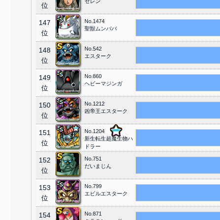
セレン
位
No.1474
147
聖獣ムンババ
位
No.542
148
エスターク
位
No.860
149
ヘビーマジンガ
位
No.1212
150
凶帝王エスターク
位
No.1204
151
新生転生超魔生物ハ
位
ドラー
No.751
152
だいまじん
位
No.799
153
エビルエスターク
位
No.871
154