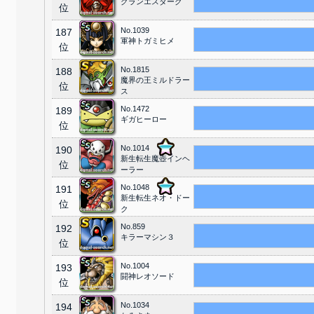
グランエスターク
位
No.1039
187
軍神トガミヒメ
位
No.1815
188
魔界の王ミルドラー
位
ス
No.1472
189
ギガヒーロー
位
No.1014
190
新生転生魔壺インヘ
位
ーラー
No.1048
191
新生転生ネオ・ドー
位
ク
No.859
192
キラーマシン３
位
No.1004
193
闘神レオソード
位
No.1034
194