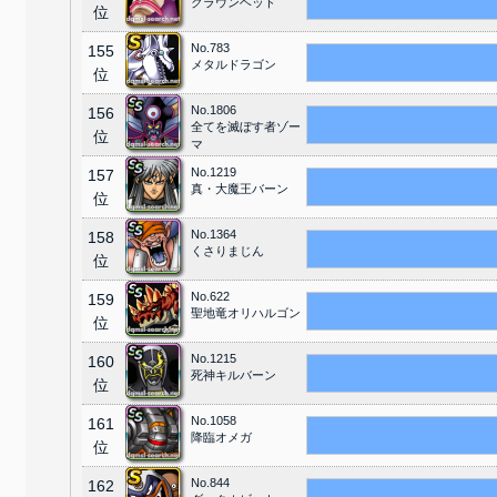
クラウンヘッド
位
No.783
155
メタルドラゴン
位
No.1806
156
全てを滅ぼす者ゾー
位
マ
No.1219
157
真・大魔王バーン
位
No.1364
158
くさりまじん
位
No.622
159
聖地竜オリハルゴン
位
No.1215
160
死神キルバーン
位
No.1058
161
降臨オメガ
位
No.844
162