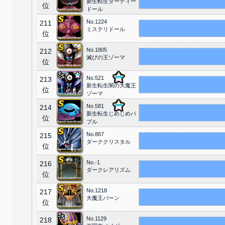
新生転生ダーティー
位
ドール
No.1224
211
ミステリドール
位
No.1805
212
滅びの王ゾーマ
位
No.521
213
新生転生闇の大魔王
位
ゾーマ
No.581
214
新生転生じめじめバ
位
ブル
No.867
215
ダーククリスタル
位
No.-1
216
ダークレアリズム
位
No.1218
217
大魔王バーン
位
No.1129
218