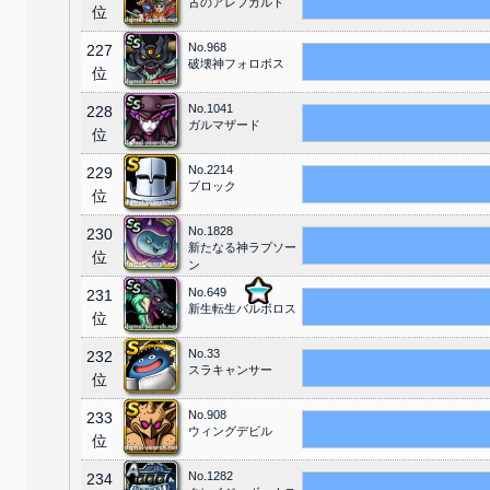
古のアレフガルド
位
No.968
227
破壊神フォロボス
位
No.1041
228
ガルマザード
位
No.2214
229
ブロック
位
No.1828
230
新たなる神ラプソー
位
ン
No.649
231
新生転生バルボロス
位
No.33
232
スラキャンサー
位
No.908
233
ウィングデビル
位
No.1282
234