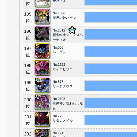
かみさま
位
No.1826
195
魔界の神バーン
位
No.1012
196
新生転生デモンスペ
位
ーディオ
No.505
197
ハーゴン
位
No.1622
198
サイコピサロ
位
No.878
199
サージタウス
位
No.2108
200
暗黒神と呪われし魔
位
女
No.779
201
サタンメイル
位
No.1211
202