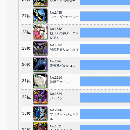
ジャックポッター
No.1438
27位
スライダーヒーロー
No.1832
28位
殺りくの神ダークド
レアム
No.1802
29位
闇の覇者りゅうおう
No.1147
30位
青天竜バルケロス
No.1614
31位
神獣王ケトス
No.1624
32位
ジェノシドー
No.2206
33位
ブリザードジェネラ
ル
No.1821
34位