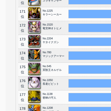
スラキャンサー
位
No.1225
171
キラーシーカー
位
No.1520
172
竜宮神オトヒメ
位
No.2204
173
ヤタイクズシ
位
No.780
174
マジックアーマー
位
No.545
175
冥獣王ネルゲル
位
No.1050
176
長老ピピット
位
No.1138
177
密林の守人
位
No.1208
178