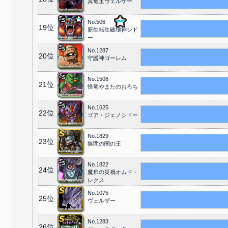
冥竜王ヴェルザー
No.506
19位
新生転生破壊神シド
ー
No.1287
20位
守護神ゴーレム
No.1508
21位
怪竜やまたのおろち
No.1625
22位
ゴア・ジェノシドー
No.1829
23位
狭間の闇の王
No.1822
24位
魔扉の災禍オムド・
レクス
No.1075
25位
ヴェルザー
No.1283
26位