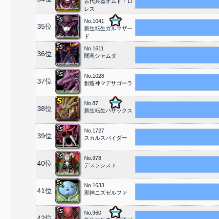
古代兵器オムド・ロ
レス
No.1041
35位
新生転生ガルマザー
ド
No.1611
36位
闇竜シャムダ
No.1028
37位
創造神マデサゴーラ
No.87
38位
新生転生バザックス
No.1727
39位
スカルスパイダー
No.978
40位
デスソシスト
No.1633
41位
邪神ニズゼルファ
No.960
42位