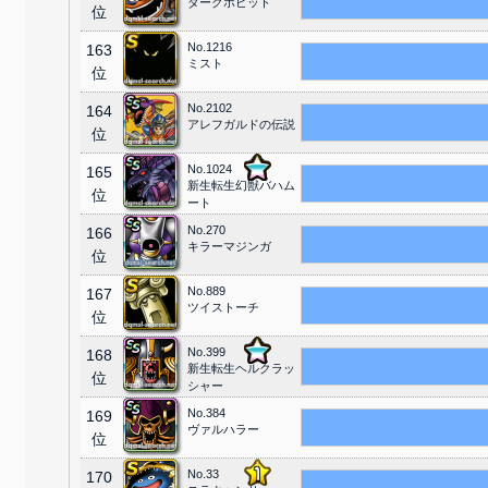
ダークホビット
位
No.1216
163
ミスト
位
No.2102
164
アレフガルドの伝説
位
No.1024
165
新生転生幻獣バハム
位
ート
No.270
166
キラーマジンガ
位
No.889
167
ツイストーチ
位
No.399
168
新生転生ヘルクラッ
位
シャー
No.384
169
ヴァルハラー
位
No.33
170