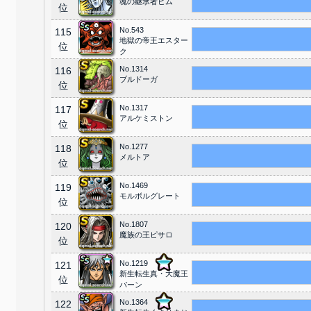
魂の継承者ヒム
位
No.543
115
地獄の帝王エスター
位
ク
No.1314
116
ブルドーガ
位
No.1317
117
アルケミストン
位
No.1277
118
メルトア
位
No.1469
119
モルボルグレート
位
No.1807
120
魔族の王ピサロ
位
No.1219
121
新生転生真・大魔王
位
バーン
No.1364
122