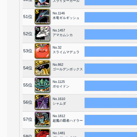
スライダーガール
No.1146
51位
水竜ギルギッシュ
No.1457
52位
アマカムシカ
No.32
53位
スライムマデュラ
No.862
54位
ゴールデンボックス
No.1125
55位
ポセイドン
No.1610
56位
シャムダ
No.1812
57位
超魔の覇者ハドラー
No.1481
58位