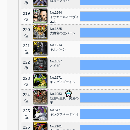
海冥主メイヴ
位
No.1644
219
イザヤール＆ラヴィ
位
エル
No.1825
220
大魔宮の主バーン
位
No.1214
221
キルバーン
位
No.1057
222
オメガ
位
No.1671
223
キングアズライル
位
No.1053
224
新生転生真・災厄の
位
王
No.547
225
キングスペーディオ
位
No.2101
226