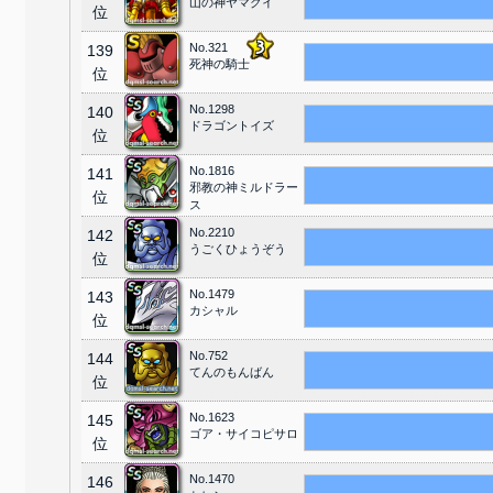
山の神ヤマクイ
位
No.321
139
死神の騎士
位
No.1298
140
ドラゴントイズ
位
No.1816
141
邪教の神ミルドラー
位
ス
No.2210
142
うごくひょうぞう
位
No.1479
143
カシャル
位
No.752
144
てんのもんばん
位
No.1623
145
ゴア・サイコピサロ
位
No.1470
146