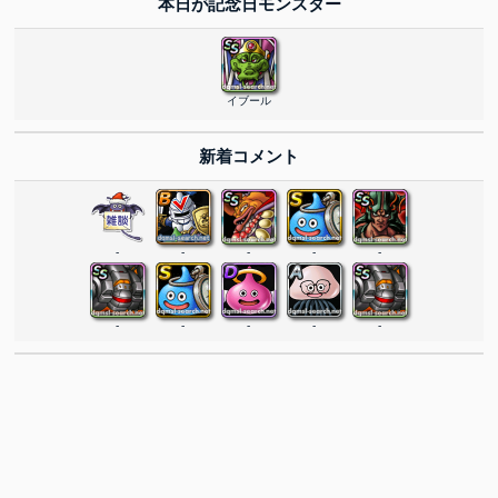
本日が記念日モンスター
イブール
新着コメント
-
-
-
-
-
-
-
-
-
-