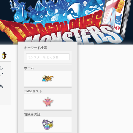
キーワード検索
し
ホーム
い
ち
ToDoリスト
冒険者の証