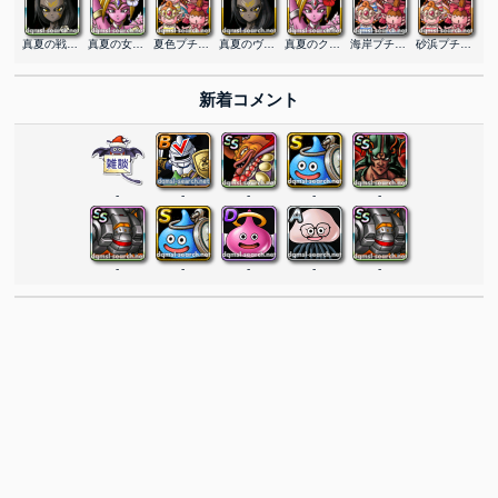
真夏の戦乙女ヴェーラ
真夏の女神クシャラミ
夏色プチットガールズ
真夏のヴェーラ
真夏のクシャラミ
海岸プチットガールズ
砂浜プチットガールズ
新着コメント
-
-
-
-
-
-
-
-
-
-