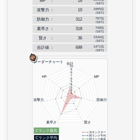
MP
：
18
/1671
1665
位
攻撃力
：
10
/1671
797
位
防御力
：
312
/1671
749
位
素早さ
：
318
/1671
1534
位
賢さ
：
36
/1671
1471
位
合計値
：
699
/1671
レーダーチャート
合計
10
9
8
7
HP
MP
6
5
4
3
2
1
攻撃力
防御力
素早さ
賢さ
Cランク最高
当モンスター
同ランク平均
Cランク平均
同ランク最高