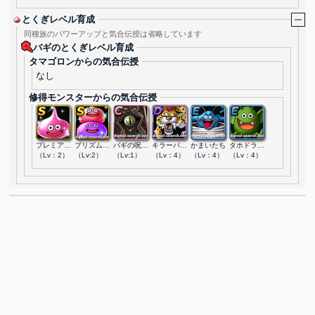
とくぎレベル育成
同種族のパワーアップと気合伝授は省略しています
バギのとくぎレベル育成
タマゴロンからの気合伝授
なし
修得モンスターからの気合伝授
プレミアムスライム
プリズムタワー
バギの呪文書
キラーパンサー
かまいたち
タホドラキー
（Lv：2）
（Lv:2）
（Lv:1）
（Lv：4）
（Lv：4）
（Lv：4）