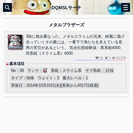
DQMSLサーチ
メタルブラザーズ
3段に積み重なった、メタルスライムの兄弟。綺麗に逃げ
去っていくその裏には、一番下で弟たちを支えている長
男の苦労があるという。 気合伝授経験値：異系統4000、
同系統（スライム系）6000
15
7
23,379
基本項目
No：
39
ランク：
系統：
スライム系
サブ系統：
討伐
タイプ：
特殊
ウェイト：
3
最大レベル：
1
実装日：
2014年10月15日(水)[実装から4317日経過]