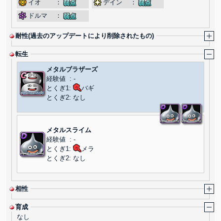
イオ
：
デイン
：
ドルマ
：
耐性(過去のアップデートにより削除されたもの)
転生
メタルブラザーズ
経験値
:
-
とくぎ1:
バギ
とくぎ2:
なし
メタルスライム
経験値
:
-
とくぎ1:
メラ
とくぎ2:
なし
相性
育成
なし