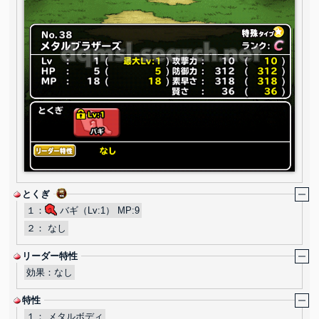
とくぎ
１：
バギ（Lv:1） MP:9
２：
なし
リーダー特性
効果：
なし
特性
１：
メタルボディ