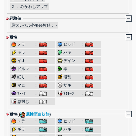
２：
みかわしアップ
経験値
最大レベル必要経験値：
-
耐性
メラ
：
ヒャド
：
ギラ
：
バギ
：
イオ
：
デイン
：
ドルマ
：
毒
：
眠り
：
混乱
：
マヒ
：
ザキ
：
ﾏﾇｰｻ
：
ﾏﾎﾄｰﾝ
：
息封じ
：
耐性(
属性歪曲状態
)
メラ
：
ヒャド
：
ギラ
：
バギ
：