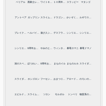
ベリアル
黒騎士レオコーン
ワイトキング
１０周年お祝いホイミン
スラッピー
マタンゴ
アントベア
ガップリン
スライムボーグ
ドラゴンマッド
かいぞくウーパー
ルギウスエッグ
ブレイクの聖典
ヘルバイパー
遊び人シンリ
デスフラッター
シンリエッグ
シンリエッグ・魔
シンリエッグ・僧
9周年お祝いホイミン
やみのとうぞく
ウィンターの聖典
暴竜ロマニ
暴竜ドマノ
渚のスペディオ
ぼうれい騎士
8周年お祝いホイミン
まものイル
まものルカ
スライダーブレード
スライダーグローブ
ホシゴロン
フーセンドラゴン
おまつりきづち
アロードッグ
のろいのランプ
エビルドライブ
スライム系の聖典
ソロン
モルボル
トンベリ
物質系の聖典