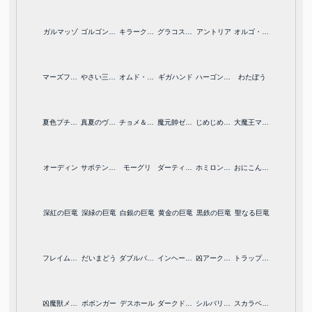
ガルマッゾ
ゴルゴンゾーラ
キラークラブ
グラコス5世
アントリア
オルゴ・デミーラ
マーズフェイス
やさい三銃士
オムド・ロレス
ギガハンド
ハーゴンのきし
わたぼう
夏色プチットガールズ
真夏のヴェーラ
チョメ＆セラフィ
魔元帥ゼルドラド
じめじめバブル
大魔王マデサゴーラ
オーディン
サボテンダー
モーグリ
ダーティードール
ホミロン軍曹
おにこんぼう
深紅の巨竜
深緑の巨竜
白銀の巨竜
黄金の巨竜
黒鉄の巨竜
聖なる巨竜
フレイムドック
だいまどう
ダブルバングル
インヘーラー
凶アークデーモン
トラップボックス
凶魔獣メイザー
ボボンガー
デスホール
ダークドレアム
シルバリオン
スカラベキング