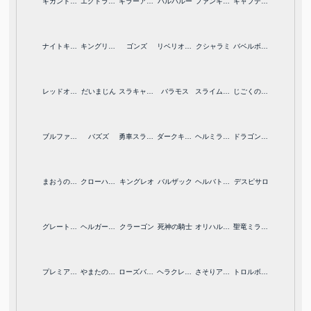
ギガントドラゴン
エグドラシル
キラーアーマー
バルバルー
ファンキーバード
キャプテン・クロウ
ナイトキング
キングリザード
ゴンズ
リベリオファミリー
クシャラミ
バベルボブル
レッドオーガ
だいまじん
スラキャンサー
バラモス
スライムマデュラ
じごくのヌエ
ブルファング
バズズ
勇車スラリンガル
ダークキング
ヘルミラージュ
ドラゴンゾンビ
まおうのたまご
クローハンズ
キングレオ
バルザック
ヘルバトラー
デスピサロ
グレートライドン
ヘルガーディアン
クラーゴン
死神の騎士
オリハルゴン
聖竜ミラクレア
プレミアムスライム
やまたのおろち
ローズバトラー
ヘラクレイザー
さそりアーマー
トロルボンバー