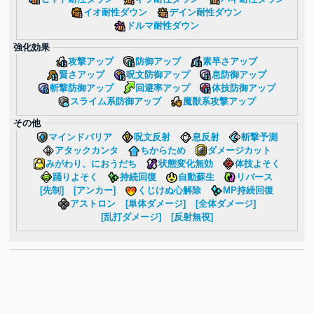
イオ耐性ダウン
デイン耐性ダウン
ドルマ耐性ダウン
強化効果
攻撃アップ
防御アップ
素早さアップ
賢さアップ
呪文防御アップ
息防御アップ
斬撃防御アップ
回避率アップ
体技防御アップ
スライム系防御アップ
魔獣系攻撃アップ
その他
マインドバリア
呪文反射
息反射
斬撃予測
アタックカンタ
ちからため
ダメージカット
みがわり、におうだち
状態変化無効
体技よそく
踊りよそく
持続回復
自動蘇生
リバース
[先制]
[アンカー]
くじけぬ心解除
MP持続回復
アストロン
[単体ダメージ]
[全体ダメージ]
[乱打ダメージ]
[反射無視]