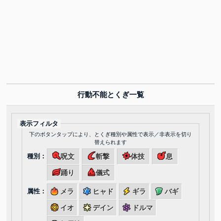
行動不能とくぎ一覧
表示フィルタ
下のボタンタップにより、とくぎ種別や属性で表示／非表示を切り
替えられます
種別：
呪文
斬撃
体技
息
踊り
儀式
属性：
メラ
ヒャド
ギラ
バギ
イオ
デイン
ドルマ