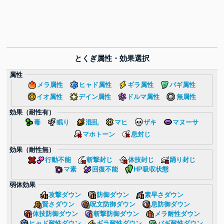
とくぎ属性・効果選択
属性
メラ属性
ヒャド属性
ギラ属性
バギ属性
イオ属性
デイン属性
ドルマ属性
無属性
効果（耐性有）
毒
眠り
混乱
マヒ
ザキ
マヌーサ
マホトーン
息封じ
効果（耐性無）
行動不能
斬撃封じ
体技封じ
踊り封じ
マ素
回復不能
HP吸収状態
弱体効果
攻撃ダウン
防御ダウン
素早さダウン
賢さダウン
呪文防御ダウン
息防御ダウン
体技防御ダウン
斬撃防御ダウン
メラ耐性ダウン
ヒャド耐性ダウン
ギラ耐性ダウン
バギ耐性ダウン