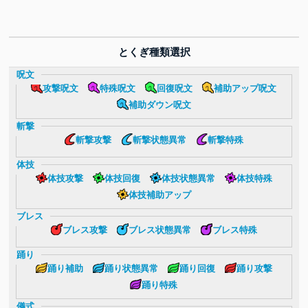
とくぎ種類選択
呪文
攻撃呪文
特殊呪文
回復呪文
補助アップ呪文
補助ダウン呪文
斬撃
斬撃攻撃
斬撃状態異常
斬撃特殊
体技
体技攻撃
体技回復
体技状態異常
体技特殊
体技補助アップ
ブレス
ブレス攻撃
ブレス状態異常
ブレス特殊
踊り
踊り補助
踊り状態異常
踊り回復
踊り攻撃
踊り特殊
儀式