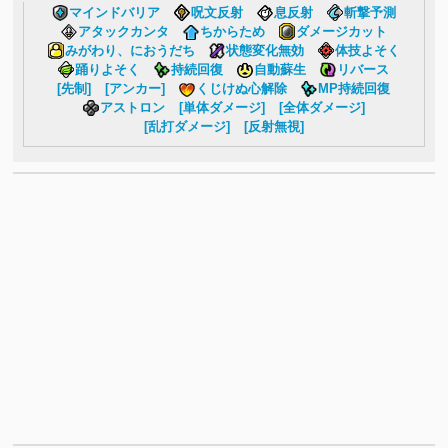
マインドバリア
呪文反射
息反射
斬撃予測
アタックカンタ
ちからため
ダメージカット
みがわり、におうだち
状態変化無効
体技よそく
踊りよそく
持続回復
自動蘇生
リバース
[先制]
[アンカー]
くじけぬ心解除
MP持続回復
アストロン
[単体ダメージ]
[全体ダメージ]
[乱打ダメージ]
[反射無視]