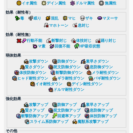
イオ属性
デイン属性
ドルマ属性
無属性
効果（耐性有）
毒
眠り
混乱
マヒ
ザキ
マヌーサ
マホトーン
息封じ
効果（耐性無）
行動不能
斬撃封じ
体技封じ
踊り封じ
マ素
回復不能
HP吸収状態
弱体効果
攻撃ダウン
防御ダウン
素早さダウン
賢さダウン
呪文防御ダウン
息防御ダウン
体技防御ダウン
斬撃防御ダウン
メラ耐性ダウン
ヒャド耐性ダウン
ギラ耐性ダウン
バギ耐性ダウン
イオ耐性ダウン
デイン耐性ダウン
ドルマ耐性ダウン
強化効果
攻撃アップ
防御アップ
素早さアップ
賢さアップ
呪文防御アップ
息防御アップ
斬撃防御アップ
回避率アップ
体技防御アップ
スライム系防御アップ
魔獣系攻撃アップ
その他