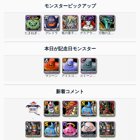
モンスターピックアップ
たまねぎマン
グレドラ
竜の童子リオー
デスアラウネ
万物の王オルゴ・デミーラ
本日が記念日モンスター
マジーン
アイスゴーレム
ストーンマン
新着コメント
-
-
-
-
-
-
-
-
-
-