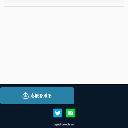
dqmsl-search.net