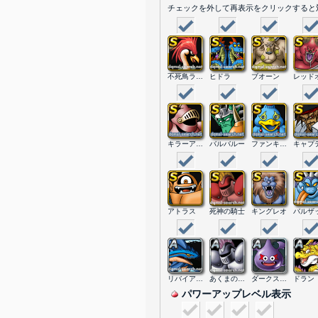
チェックを外して再表示をクリックすると
不死鳥ラーミア
ヒドラ
ブオーン
キラーアーマー
バルバルー
ファンキーバード
アトラス
死神の騎士
キングレオ
バルザ
リバイアさま
あくまの騎士
ダークスライム
ドラン
パワーアップレベル表示