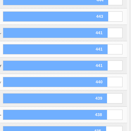
444
443
441
ン
441
441
ザ
440
ソ
439
438
ー