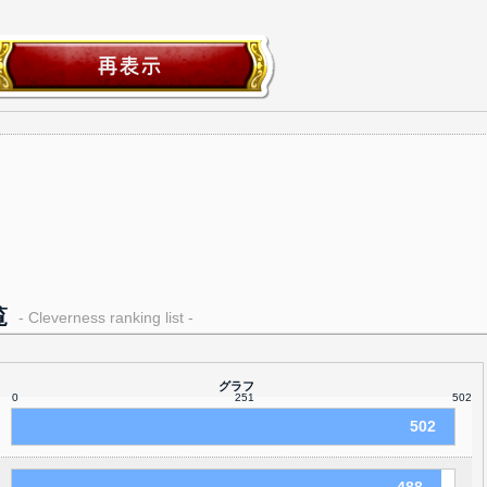
覧
- Cleverness ranking list -
グラフ
0
251
502
502