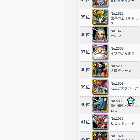
竜の童子リオー
No.1815
35位
魔界の王ミルドラ
ス
No.1470
36位
セレン
No.2308
37位
イブのかみさま
No.520
38位
大魔王ゾーマ
No.1809
39位
老王デスタムーア
No.509
40位
新生転生バラモス
ロス
No.1088
41位
ヒヒュドラード
No.1821
42位