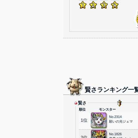
賢さランキング一
賢さ
順位
モンスター
No.2314
1位
願いの光ジェマ
No.1826
2位